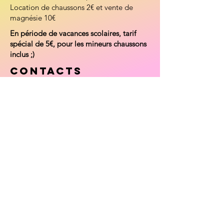
Location de chaussons 2€ et vente de
magnésie 10€
En période de vacances scolaires, tarif
spécial de 5€, pour les mineurs chaussons
inclus ;)
CoNTACTS
​En semaine :
fanch
06-34-66-84-69
jeff
06-10-38-74-34
valentin
06-99-16-03-83
we et vacances scolaires:
gabriel
06-08-52-35-77
luka
06-48-81-42-76